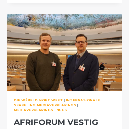
HOFBESLISSING
WAT
REG
TOT
SA
BURGERSKAP
BEVESTIG
DIE WÊRELD MOET WEET
|
INTERNASIONALE
SKAKELING MEDIAVERKLARINGS
|
MEDIAVERKLARINGS
|
NUUS
AFRIFORUM VESTIG