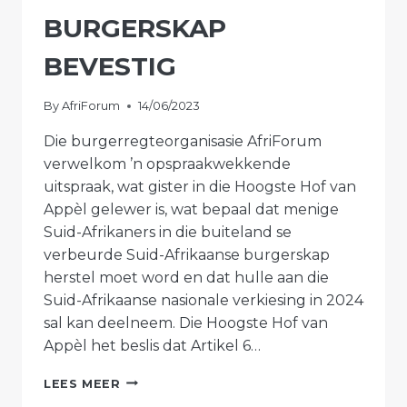
BURGERSKAP
BEVESTIG
By
AfriForum
14/06/2023
Die burgerregteorganisasie AfriForum
verwelkom ’n opspraakwekkende
uitspraak, wat gister in die Hoogste Hof van
Appèl gelewer is, wat bepaal dat menige
Suid-Afrikaners in die buiteland se
verbeurde Suid-Afrikaanse burgerskap
herstel moet word en dat hulle aan die
Suid-Afrikaanse nasionale verkiesing in 2024
sal kan deelneem. Die Hoogste Hof van
Appèl het beslis dat Artikel 6…
AFRIFORUM
LEES MEER
VERWELKOM