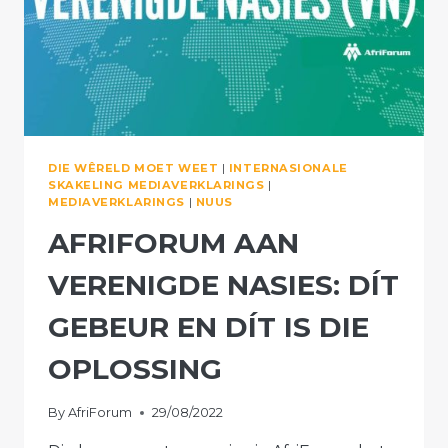
DIE WÊRELD MOET WEET
|
INTERNASIONALE
SKAKELING MEDIAVERKLARINGS
|
MEDIAVERKLARINGS
|
NUUS
AFRIFORUM AAN
VERENIGDE NASIES: DÍT
GEBEUR EN DÍT IS DIE
OPLOSSING
By
AfriForum
29/08/2022