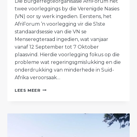
Die burgerregteorganisasie AfriForum het
twee voorleggings by die Verenigde Nasies
(VN) oor sy werk ingedien. Eerstens, het
AfriForum ’n voorlegging vir die 51ste
standaardsessie van die VN se
Menseregteraad ingedien, wat vanjaar
vanaf 12 September tot 7 Oktober
plaasvind. Hierdie voorlegging fokus op die
probleme wat regeringsgmislukking en die
onderdrukking van minderhede in Suid-
Afrika veroorsaak…
AFRIFORUM
LEES MEER
AAN
VERENIGDE
NASIES:
DÍT
GEBEUR
EN
DÍT