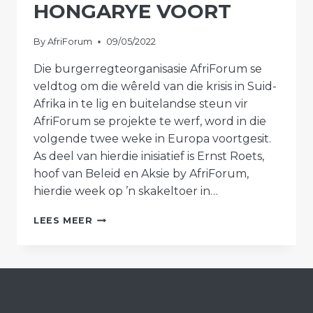
HONGARYE VOORT
By
AfriForum
09/05/2022
Die burgerregteorganisasie AfriForum se
veldtog om die wêreld van die krisis in Suid-
Afrika in te lig en buitelandse steun vir
AfriForum se projekte te werf, word in die
volgende twee weke in Europa voortgesit.
As deel van hierdie inisiatief is Ernst Roets,
hoof van Beleid en Aksie by AfriForum,
hierdie week op ’n skakeltoer in…
AFRIFORUM
LEES MEER
SIT
#DIEWÊRELDMOETWEET-
VELDTOG
IN
NEDERLAND
EN