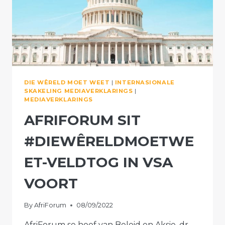
AFRIKAANSE
MINDERHEIDSGROEPE
BY
VN
DIE WÊRELD MOET WEET
|
INTERNASIONALE
SKAKELING MEDIAVERKLARINGS
|
MEDIAVERKLARINGS
AFRIFORUM SIT
#DIEWÊRELDMOETWE
ET-VELDTOG IN VSA
VOORT
By
AfriForum
08/09/2022
AfriForum se hoof van Beleid en Aksie, dr.