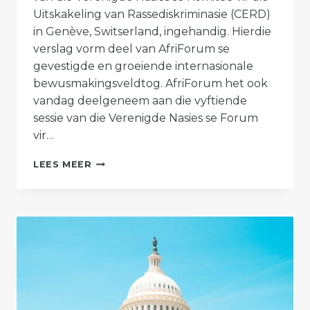
Uitskakeling van Rassediskriminasie (CERD)
in Genève, Switserland, ingehandig. Hierdie
verslag vorm deel van AfriForum se
gevestigde en groeiende internasionale
bewusmakingsveldtog. AfriForum het ook
vandag deelgeneem aan die vyftiende
sessie van die Verenigde Nasies se Forum
vir…
AFRIFORUM
LEES MEER
VESTIG
VERDERE
INTERNASIONALE
AANDAG
OP
HAATSPRAAK
EN
DISKRIMINASIE
TEEN
SUID-