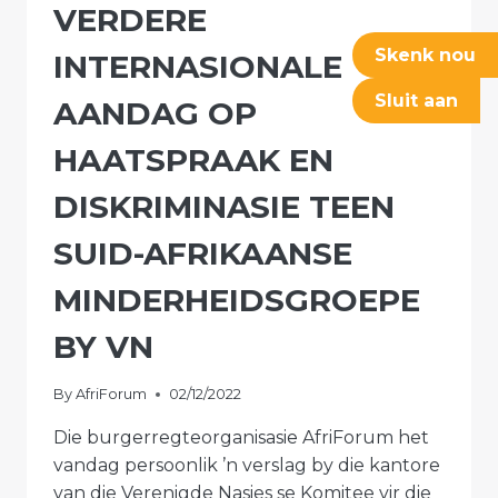
VERDERE
Skenk nou
INTERNASIONALE
Sluit aan
AANDAG OP
HAATSPRAAK EN
DISKRIMINASIE TEEN
SUID-AFRIKAANSE
MINDERHEIDSGROEPE
BY VN
By
AfriForum
02/12/2022
Die burgerregteorganisasie AfriForum het
vandag persoonlik ’n verslag by die kantore
van die Verenigde Nasies se Komitee vir die