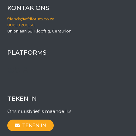
HONGARYE
KONTAK ONS
VOORT
friends@afriforum.co.za
086 10 200 30
Unionlaan 58, Kloofsig, Centurion
PLATFORMS
Facebook
Twitter
Instagram
YouTube
TEKEN IN
Ons nuusbrief is maandeliks
TEKEN IN