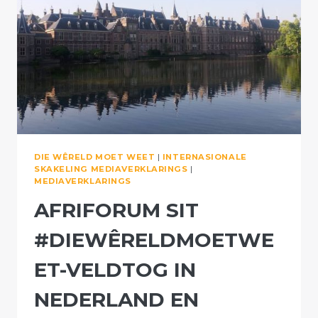
IS
DIE
OPLOSSING
DIE WÊRELD MOET WEET
|
INTERNASIONALE
SKAKELING MEDIAVERKLARINGS
|
MEDIAVERKLARINGS
AFRIFORUM SIT
#DIEWÊRELDMOETWE
ET-VELDTOG IN
NEDERLAND EN