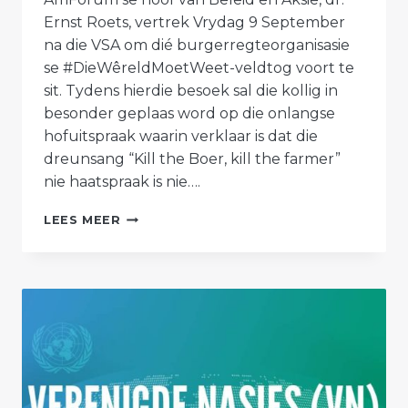
Ernst Roets, vertrek Vrydag 9 September
na die VSA om dié burgerregteorganisasie
se #DieWêreldMoetWeet-veldtog voort te
sit. Tydens hierdie besoek sal die kollig in
besonder geplaas word op die onlangse
hofuitspraak waarin verklaar is dat die
dreunsang “Kill the Boer, kill the farmer”
nie haatspraak is nie….
AFRIFORUM
LEES MEER
SIT
#DIEWÊRELDMOETWEET-
VELDTOG
IN
VSA
VOORT