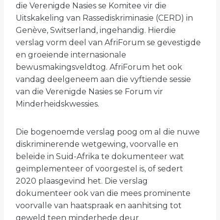
die Verenigde Nasies se Komitee vir die
MINDERHEIDSGROEPE
Uitskakeling van Rassediskriminasie (CERD) in
Genève, Switserland, ingehandig. Hierdie
BY VN
verslag vorm deel van AfriForum se gevestigde
en groeiende internasionale
bewusmakingsveldtog. AfriForum het ook
vandag deelgeneem aan die vyftiende sessie
van die Verenigde Nasies se Forum vir
Minderheidskwessies.
Die bogenoemde verslag poog om al die nuwe
diskriminerende wetgewing, voorvalle en
beleide in Suid-Afrika te dokumenteer wat
geïmplementeer of voorgestel is, of sedert
2020 plaasgevind het. Die verslag
dokumenteer ook van die mees prominente
voorvalle van haatspraak en aanhitsing tot
geweld teen minderhede deur