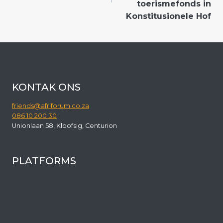
toerismefonds in
Konstitusionele Hof
KONTAK ONS
friends@afriforum.co.za
086 10 200 30
Unionlaan 58, Kloofsig, Centurion
PLATFORMS
Facebook
Twitter
Instagram
YouTube