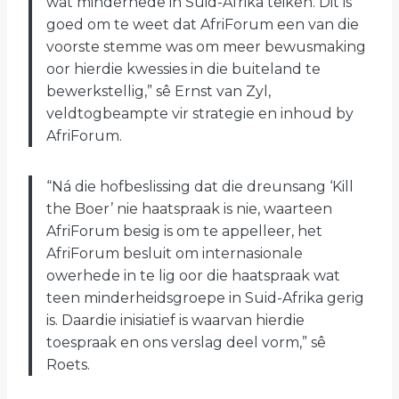
wat minderhede in Suid-Afrika teiken. Dit is
goed om te weet dat AfriForum een ​​van die
voorste stemme was om meer bewusmaking
oor hierdie kwessies in die buiteland te
bewerkstellig,” sê Ernst van Zyl,
veldtogbeampte vir strategie en inhoud by
AfriForum.
“Ná die hofbeslissing dat die dreunsang ‘Kill
the Boer’ nie haatspraak is nie, waarteen
AfriForum besig is om te appelleer, het
AfriForum besluit om internasionale
owerhede in te lig oor die haatspraak wat
teen minderheidsgroepe in Suid-Afrika gerig
is. Daardie inisiatief is waarvan hierdie
toespraak en ons verslag deel vorm,” sê
Roets.