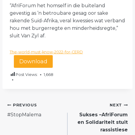
“AfriForum het homself in die buiteland
gevestig as ’n betroubare gesag oor sake
rakende Suid-Afrika, veral kwessies wat verband
hou met burgerregte en minderheidsregte,”
sluit Van Zyl af.
The-world-must-know-2022-for-CERD
Download
Post Views:
1,668
POST
PREVIOUS
NEXT
#StopMalema
Sukses –AfriForum
NAVIGATION
en Solidariteit stuit
rassistiese