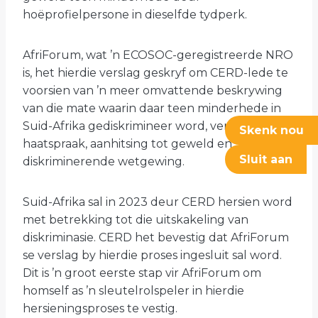
hoëprofielpersone in dieselfde tydperk.
AfriForum, wat ’n ECOSOC-geregistreerde NRO
is, het hierdie verslag geskryf om CERD-lede te
voorsien van ’n meer omvattende beskrywing
van die mate waarin daar teen minderhede in
Suid-Afrika gediskrimineer word, veral deur
Skenk nou
haatspraak, aanhitsing tot geweld en
Sluit aan
diskriminerende wetgewing.
Suid-Afrika sal in 2023 deur CERD hersien word
met betrekking tot die uitskakeling van
diskriminasie. CERD het bevestig dat AfriForum
se verslag by hierdie proses ingesluit sal word.
Dit is ’n groot eerste stap vir AfriForum om
homself as ’n sleutelrolspeler in hierdie
hersieningsproses te vestig.