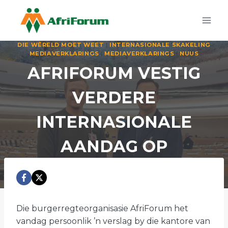
Skip
to
content
DIE WÊRELD MOET WEET
|
INTERNASIONALE SKAKELING
MEDIAVERKLARINGS
|
MEDIAVERKLARINGS
|
NUUS
AFRIFORUM VESTIG
VERDERE
INTERNASIONALE
AANDAG OP
HAATSPRAAK EN
DISKRIMINASIE TEEN
Die burgerregteorganisasie AfriForum het
SUID-AFRIKAANSE
vandag persoonlik ’n verslag by die kantore van