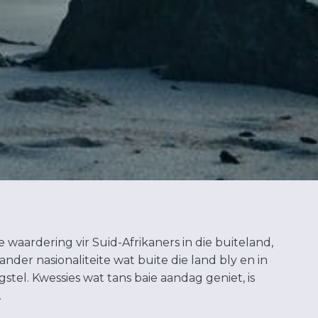
 waardering vir Suid-Afrikaners in die buiteland,
nder nasionaliteite wat buite die land bly en in
el. Kwessies wat tans baie aandag geniet, is
.