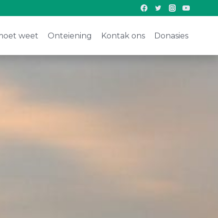
moet weet
Onteiening
Kontak ons
Donasies