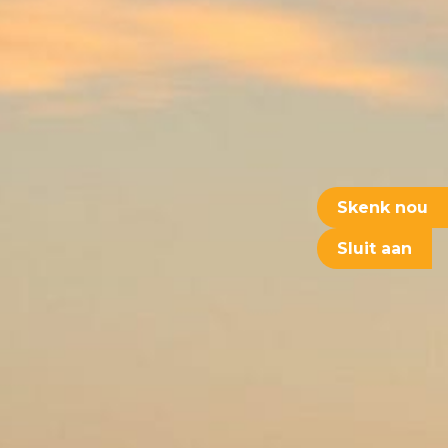
Skenk nou
Sluit aan