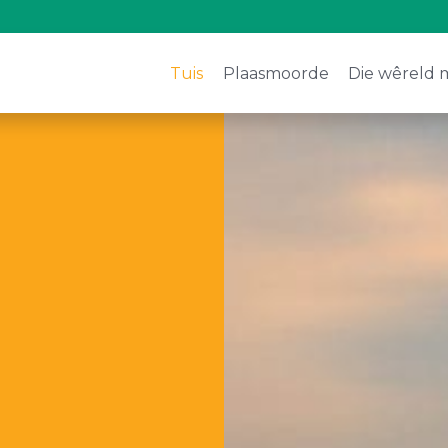
Tuis
Plaasmoorde
Die wêreld 