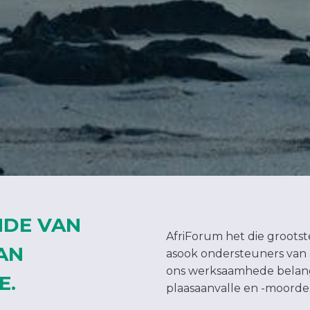
NDE VAN
AfriForum het die grootste
AN
asook ondersteuners van a
ons werksaamhede belangst
E.
plaasaanvalle en -moorde