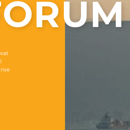
FORUM
wat
l
anse