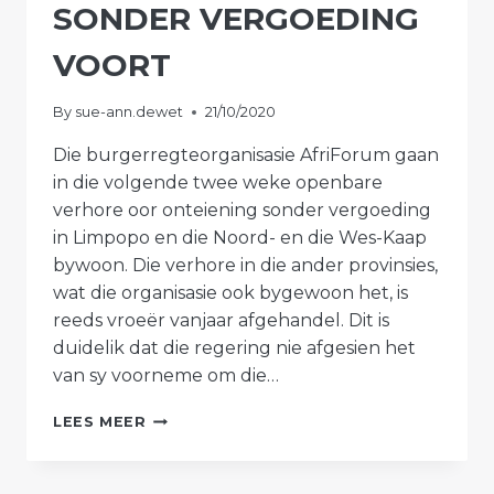
SONDER VERGOEDING
VOORT
By
sue-ann.dewet
21/10/2020
Die burgerregteorganisasie AfriForum gaan
in die volgende twee weke openbare
verhore oor onteiening sonder vergoeding
in Limpopo en die Noord- en die Wes-Kaap
bywoon. Die verhore in die ander provinsies,
wat die organisasie ook bygewoon het, is
reeds vroeër vanjaar afgehandel. Dit is
duidelik dat die regering nie afgesien het
van sy voorneme om die…
AFRIFORUM
LEES MEER
SIT
STRYD
TEEN