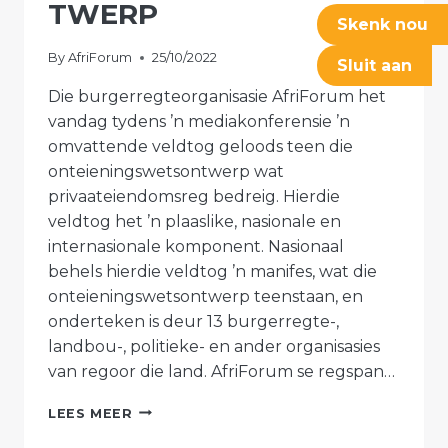
TWERP
Skenk nou
By
AfriForum
25/10/2022
Sluit aan
Die burgerregteorganisasie AfriForum het
vandag tydens ’n mediakonferensie ’n
omvattende veldtog geloods teen die
onteieningswetsontwerp wat
privaateiendomsreg bedreig. Hierdie
veldtog het ’n plaaslike, nasionale en
internasionale komponent. Nasionaal
behels hierdie veldtog ’n manifes, wat die
onteieningswetsontwerp teenstaan, en
onderteken is deur 13 burgerregte-,
landbou-, politieke- en ander organisasies
van regoor die land. AfriForum se regspan…
AFRIFORUM
LEES MEER
LOODS