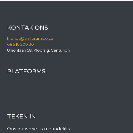
ONTEIENING
SONDER
VERGOEDING
VOORT
KONTAK ONS
friends@afriforum.co.za
086 10 200 30
Unionlaan 58, Kloofsig, Centurion
PLATFORMS
Facebook
Twitter
Instagram
YouTube
TEKEN IN
Ons nuusbrief is maandeliks