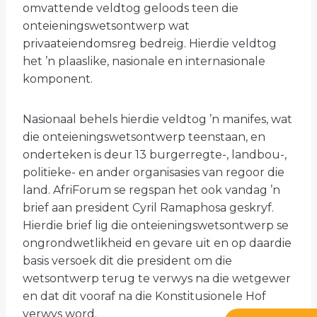
omvattende veldtog geloods teen die
onteieningswetsontwerp wat
privaateiendomsreg bedreig. Hierdie veldtog
het ’n plaaslike, nasionale en internasionale
komponent.
Nasionaal behels hierdie veldtog ’n manifes, wat
die onteieningswetsontwerp teenstaan, en
onderteken is deur 13 burgerregte-, landbou-,
politieke- en ander organisasies van regoor die
land. AfriForum se regspan het ook vandag ’n
brief aan president Cyril Ramaphosa geskryf.
Hierdie brief lig die onteieningswetsontwerp se
ongrondwetlikheid en gevare uit en op daardie
basis versoek dit die president om die
wetsontwerp terug te verwys na die wetgewer
en dat dit vooraf na die Konstitusionele Hof
verwys word.