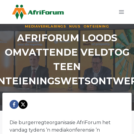
Skip
to
content
MEDIAVERKLARINGS
|
NUUS
|
ONTEIENING
AFRIFORUM LOODS
OMVATTENDE VELDTOG
TEEN
NTEIENINGSWETSONTWE
Die burgerregteorganisasie AfriForum het
vandag tydens ’n mediakonferensie ’n