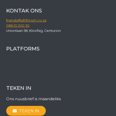
KONTAK ONS
friends@afriforum.co.za
086 10 200 30
Unionlaan 58, Kloofsig, Centurion
PLATFORMS
Facebook
Twitter
Instagram
YouTube
TEKEN IN
Ons nuusbrief is maandeliks
TEKEN IN