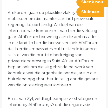
Skenk nou
Sluit aan
AfriForum gaan op plaaslike vlak sy takke
mobiliseer om die manifes aan hul provinsiale
regerings te oorhandig. As deel van die
internasionale komponent van hierdie veldtog,
gaan AfriForum briewe rig aan die ambassades
in die land. In hierdie briewe versoek AfriForum
dat hierdie ambassades hul tuislande in kennis
sal stel van die nuutste bedreiging van
privaateiendomsreg in Suid-Afrika. AfriForum
beplan ook om die uitgebreide netwerk van
kontakte wat die organisasie oor die jare in die
buiteland opgebou het, in te lig oor die gevare
van die onteieningswetsontwerp.
Ernst van Zyl, veldtogbeampte vir strategie en
inhoud by AfriForum, sê dat die organisasie