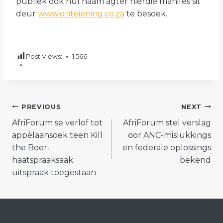
publiek ook hul naam agter hierdie manifes sit
deur
www.onteiening.co.za
te besoek.
Post Views:
1,566
POST
PREVIOUS
NEXT
AfriForum se verlof tot
AfriForum stel verslag
NAVIGATION
appèlaansoek teen Kill
oor ANC-mislukkings
the Boer-
en federale oplossings
haatspraaksaak
bekend
uitspraak toegestaan