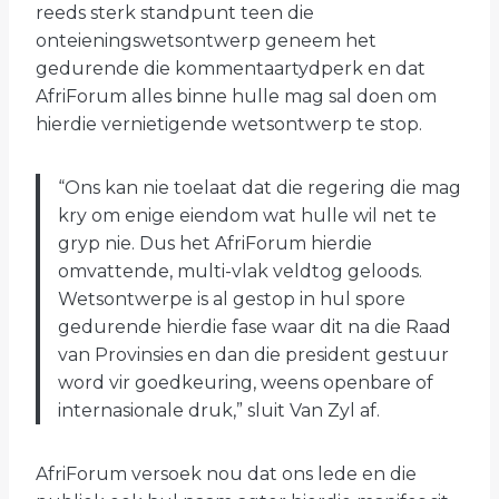
reeds sterk standpunt teen die
onteieningswetsontwerp geneem het
gedurende die kommentaartydperk en dat
AfriForum alles binne hulle mag sal doen om
hierdie vernietigende wetsontwerp te stop.
“Ons kan nie toelaat dat die regering die mag
kry om enige eiendom wat hulle wil net te
gryp nie. Dus het AfriForum hierdie
omvattende, multi-vlak veldtog geloods.
Wetsontwerpe is al gestop in hul spore
gedurende hierdie fase waar dit na die Raad
van Provinsies en dan die president gestuur
word vir goedkeuring, weens openbare of
internasionale druk,” sluit Van Zyl af.
AfriForum versoek nou dat ons lede en die