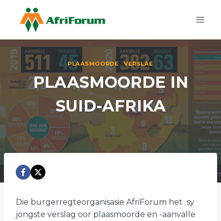
Skip
to
content
PLAASMOORDE
|
VERSLAE
PLAASMOORDE IN
SUID-AFRIKA
Die burgerregteorganisasie AfriForum het sy
jongste verslag oor plaasmoorde en -aanvalle