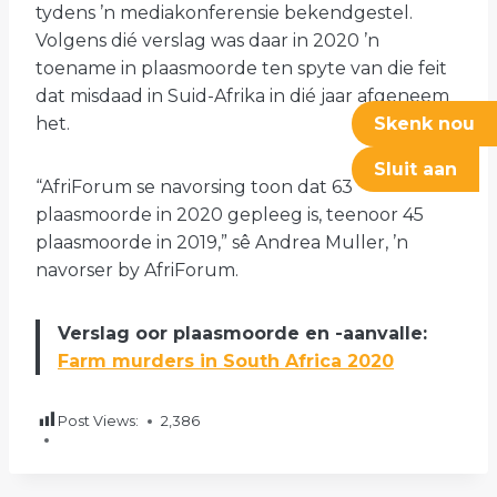
tydens ’n mediakonferensie bekendgestel.
Volgens dié verslag was daar in 2020 ’n
toename in plaasmoorde ten spyte van die feit
dat misdaad in Suid-Afrika in dié jaar afgeneem
Skenk nou
het.
Sluit aan
“AfriForum se navorsing toon dat 63
plaasmoorde in 2020 gepleeg is, teenoor 45
plaasmoorde in 2019,” sê Andrea Muller, ’n
navorser by AfriForum.
Verslag oor plaasmoorde en -aanvalle:
Farm murders in South Africa 2020
Post Views:
2,386