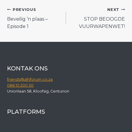
POST
PREVIOUS
NEXT
Beveilig ’n plaas –
STOP BEOOGDE
NAVIGATION
Episode 1
VUURWAPENWET!
KONTAK ONS
friends@afriforum.co.za
086 10 200 30
Unionlaan 58, Kloofsig, Centurion
PLATFORMS
Facebook
Twitter
Instagram
YouTube