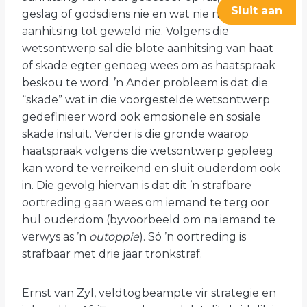
Sluit aan
geslag of godsdiens nie en wat nie neerkom op
aanhitsing tot geweld nie. Volgens die
wetsontwerp sal die blote aanhitsing van haat
of skade egter genoeg wees om as haatspraak
beskou te word. ’n Ander probleem is dat die
“skade” wat in die voorgestelde wetsontwerp
gedefinieer word ook emosionele en sosiale
skade insluit. Verder is die gronde waarop
haatspraak volgens die wetsontwerp gepleeg
kan word te verreikend en sluit ouderdom ook
in. Die gevolg hiervan is dat dit ’n strafbare
oortreding gaan wees om iemand te terg oor
hul ouderdom (byvoorbeeld om na iemand te
verwys as ’n
outoppie
). Só ’n oortreding is
strafbaar met drie jaar tronkstraf.
Ernst van Zyl, veldtogbeampte vir strategie en