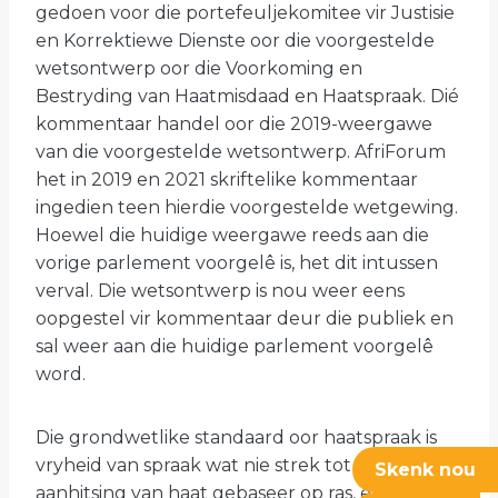
gedoen voor die portefeuljekomitee vir Justisie
en Korrektiewe Dienste oor die voorgestelde
wetsontwerp oor die Voorkoming en
Bestryding van Haatmisdaad en Haatspraak. Dié
kommentaar handel oor die 2019-weergawe
van die voorgestelde wetsontwerp. AfriForum
het in 2019 en 2021 skriftelike kommentaar
ingedien teen hierdie voorgestelde wetgewing.
Hoewel die huidige weergawe reeds aan die
vorige parlement voorgelê is, het dit intussen
verval. Die wetsontwerp is nou weer eens
oopgestel vir kommentaar deur die publiek en
sal weer aan die huidige parlement voorgelê
word.
Die grondwetlike standaard oor haatspraak is
vryheid van spraak wat nie strek tot die
Skenk nou
aanhitsing van haat gebaseer op ras, etnisiteit,