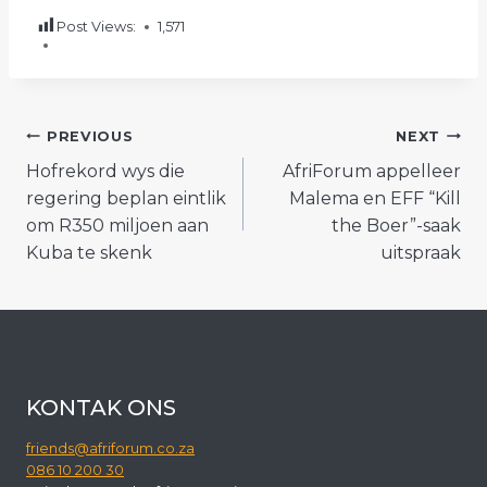
Post Views:
1,571
POST
PREVIOUS
NEXT
Hofrekord wys die
AfriForum appelleer
NAVIGATION
regering beplan eintlik
Malema en EFF “Kill
om R350 miljoen aan
the Boer”-saak
Kuba te skenk
uitspraak
KONTAK ONS
friends@afriforum.co.za
086 10 200 30